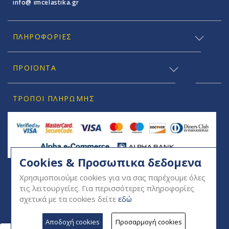
info@ imcelastika.gr
ΠΛΗΡΟΦΟΡΊΕΣ
ΠΡΟΪΟΝΤΑ
ΤΡΌΠΟΙ ΠΛΗΡΩΜΉΣ
Cookies & Προσωπικα δεδομενα
SOCIAL
Χρησιμοποιούμε cookies για να σας παρέχουμε όλες
τις λειτουργείες. Για περισσότερες πληροφορίες
σχετικά με τα cookies δείτε
εδώ
Αποδοχή cookies
Προσαρμογή cookies