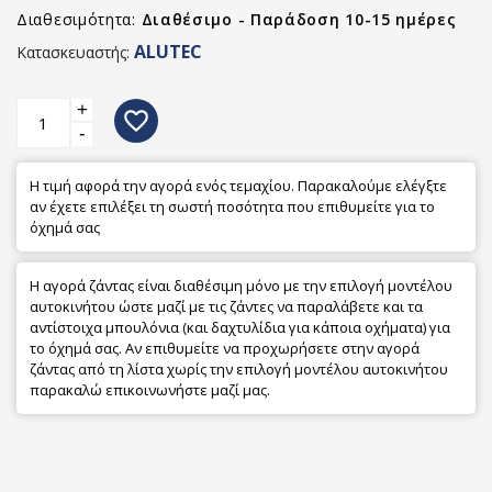
Διαθεσιμότητα:
Διαθέσιμο - Παράδοση 10-15 ημέρες
ALUTEC
Κατασκευαστής:
+
favorite_border
-
Η τιμή αφορά την αγορά ενός τεμαχίου. Παρακαλούμε ελέγξτε
αν έχετε επιλέξει τη σωστή ποσότητα που επιθυμείτε για το
όχημά σας
Η αγορά ζάντας είναι διαθέσιμη μόνο με την επιλογή μοντέλου
αυτοκινήτου ώστε μαζί με τις ζάντες να παραλάβετε και τα
αντίστοιχα μπουλόνια (και δαχτυλίδια για κάποια οχήματα) για
το όχημά σας. Αν επιθυμείτε να προχωρήσετε στην αγορά
ζάντας από τη λίστα χωρίς την επιλογή μοντέλου αυτοκινήτου
παρακαλώ επικοινωνήστε μαζί μας.