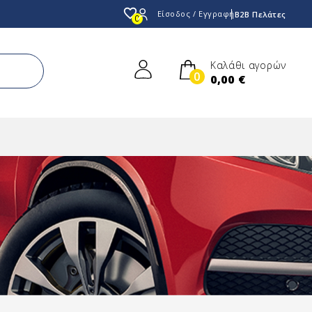
favorite_border
Είσοδος / Εγγραφή
B2B Πελάτες
0
Καλάθι αγορών
0
0,00 €