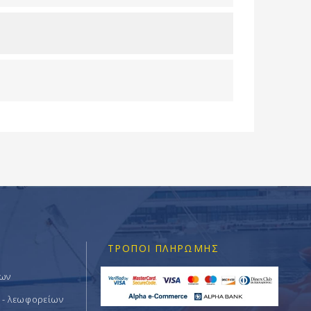
ΤΡΌΠΟΙ ΠΛΗΡΩΜΉΣ
των
 - λεωφορείων