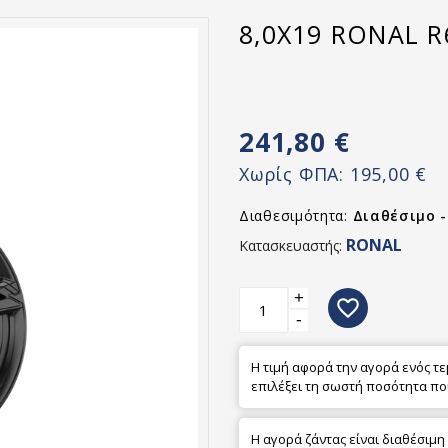
8,0X19 RONAL R
241,80 €
Χωρίς ΦΠΑ:
195,00 €
Διαθεσιμότητα:
Διαθέσιμο 
RONAL
Κατασκευαστής:
+
favorite_border
-
Η τιμή αφορά την αγορά ενός τ
επιλέξει τη σωστή ποσότητα πο
Η αγορά ζάντας είναι διαθέσιμη