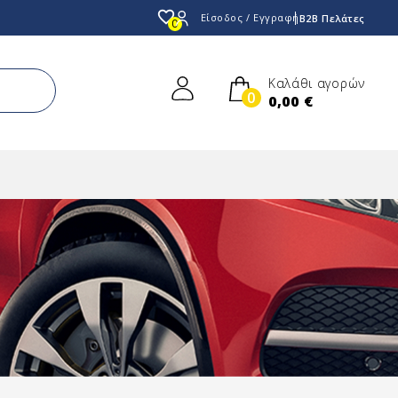
favorite_border
Είσοδος / Εγγραφή
B2B Πελάτες
0
Καλάθι αγορών
0
0,00 €