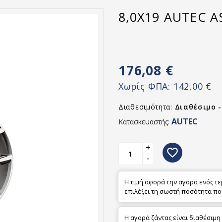
8,0X19 AUTEC A
176,08 €
Χωρίς ΦΠΑ:
142,00 €
Διαθεσιμότητα:
Διαθέσιμο 
AUTEC
Κατασκευαστής:
+
favorite_border
-
Η τιμή αφορά την αγορά ενός τ
επιλέξει τη σωστή ποσότητα πο
Η αγορά ζάντας είναι διαθέσιμη