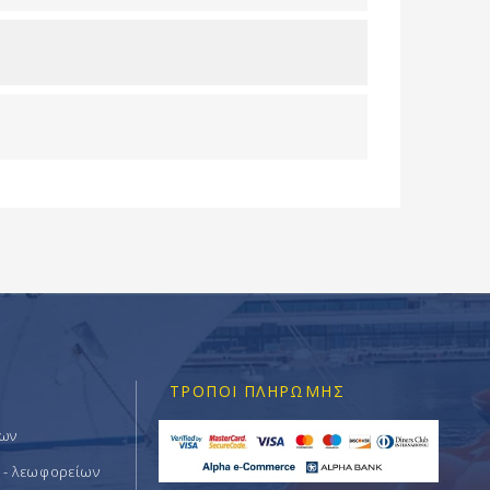
ΤΡΌΠΟΙ ΠΛΗΡΩΜΉΣ
των
 - λεωφορείων