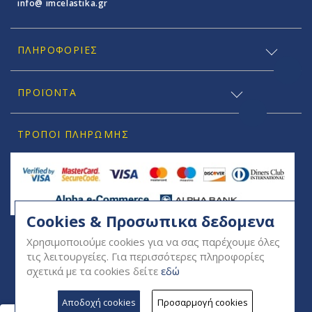
info@ imcelastika.gr
ΠΛΗΡΟΦΟΡΊΕΣ
ΠΡΟΪΟΝΤΑ
ΤΡΌΠΟΙ ΠΛΗΡΩΜΉΣ
Cookies & Προσωπικα δεδομενα
SOCIAL
Χρησιμοποιούμε cookies για να σας παρέχουμε όλες
τις λειτουργείες. Για περισσότερες πληροφορίες
σχετικά με τα cookies δείτε
εδώ
Αποδοχή cookies
Προσαρμογή cookies