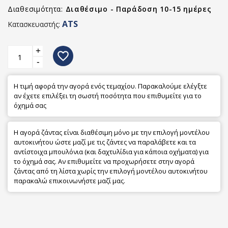
Διαθεσιμότητα:
Διαθέσιμο - Παράδοση 10-15 ημέρες
ATS
Κατασκευαστής:
+
favorite_border
-
Η τιμή αφορά την αγορά ενός τεμαχίου. Παρακαλούμε ελέγξτε
αν έχετε επιλέξει τη σωστή ποσότητα που επιθυμείτε για το
όχημά σας
Η αγορά ζάντας είναι διαθέσιμη μόνο με την επιλογή μοντέλου
αυτοκινήτου ώστε μαζί με τις ζάντες να παραλάβετε και τα
αντίστοιχα μπουλόνια (και δαχτυλίδια για κάποια οχήματα) για
το όχημά σας. Αν επιθυμείτε να προχωρήσετε στην αγορά
ζάντας από τη λίστα χωρίς την επιλογή μοντέλου αυτοκινήτου
παρακαλώ επικοινωνήστε μαζί μας.