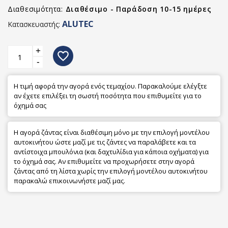
Διαθεσιμότητα:
Διαθέσιμο - Παράδοση 10-15 ημέρες
ALUTEC
Κατασκευαστής:
+
favorite_border
-
Η τιμή αφορά την αγορά ενός τεμαχίου. Παρακαλούμε ελέγξτε
αν έχετε επιλέξει τη σωστή ποσότητα που επιθυμείτε για το
όχημά σας
Η αγορά ζάντας είναι διαθέσιμη μόνο με την επιλογή μοντέλου
αυτοκινήτου ώστε μαζί με τις ζάντες να παραλάβετε και τα
αντίστοιχα μπουλόνια (και δαχτυλίδια για κάποια οχήματα) για
το όχημά σας. Αν επιθυμείτε να προχωρήσετε στην αγορά
ζάντας από τη λίστα χωρίς την επιλογή μοντέλου αυτοκινήτου
παρακαλώ επικοινωνήστε μαζί μας.