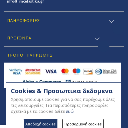
info@ imcelastika.gr
ΠΛΗΡΟΦΟΡΊΕΣ
ΠΡΟΪΟΝΤΑ
ΤΡΌΠΟΙ ΠΛΗΡΩΜΉΣ
Cookies & Προσωπικα δεδομενα
SOCIAL
Χρησιμοποιούμε cookies για να σας παρέχουμε όλες
τις λειτουργείες. Για περισσότερες πληροφορίες
σχετικά με τα cookies δείτε
εδώ
Αποδοχή cookies
Προσαρμογή cookies