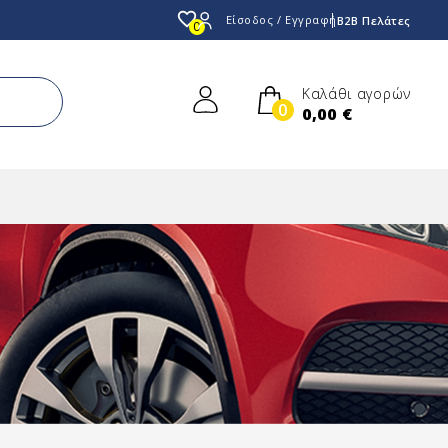
favorite_border
Είσοδος / Εγγραφή
B2B Πελάτες
0
Καλάθι αγορών
0
0,00 €