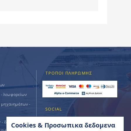
ΤΡΌΠΟΙ ΠΛΗΡΩΜΉΣ
των
 - λεωφορείων
ν μηχανημάτων -
SOCIAL
- δομικών -
Cookies & Προσωπικα δεδομενα
χανημάτων