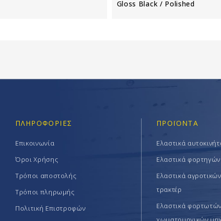
Gloss Black / Polished
ΠΛΗΡΟΦΟΡΊΕΣ
ΠΡΟΪΟΝΤΑ
Επικοινωνία
Ελαστικά αυτοκινή
Όροι Χρήσης
Ελαστικά φορτηγών
Τρόποι αποστολής
Ελαστικά αγροτικώ
τρακτέρ
Τρόποι πληρωμής
Ελαστικά φορτωτών 
Πολιτική Επιστροφών
χωματουργικών μη