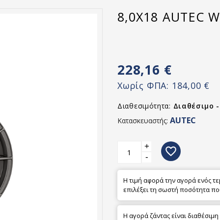
8,0X18 AUTEC W
228,16 €
Χωρίς ΦΠΑ:
184,00 €
Διαθεσιμότητα:
Διαθέσιμο 
AUTEC
Κατασκευαστής:
+
favorite_border
-
Η τιμή αφορά την αγορά ενός τ
επιλέξει τη σωστή ποσότητα πο
Η αγορά ζάντας είναι διαθέσιμη