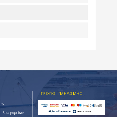
ΤΡΌΠΟΙ ΠΛΗΡΩΜΉΣ
των
 - λεωφορείων