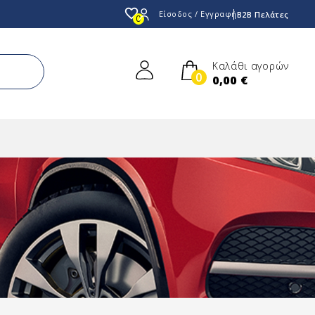
favorite_border
Είσοδος / Εγγραφή
B2B Πελάτες
0
Καλάθι αγορών
0
0,00 €