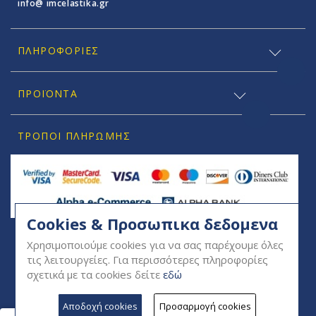
info@ imcelastika.gr
ΠΛΗΡΟΦΟΡΊΕΣ
ΠΡΟΪΟΝΤΑ
ΤΡΌΠΟΙ ΠΛΗΡΩΜΉΣ
Cookies & Προσωπικα δεδομενα
SOCIAL
Χρησιμοποιούμε cookies για να σας παρέχουμε όλες
τις λειτουργείες. Για περισσότερες πληροφορίες
σχετικά με τα cookies δείτε
εδώ
Αποδοχή cookies
Προσαρμογή cookies