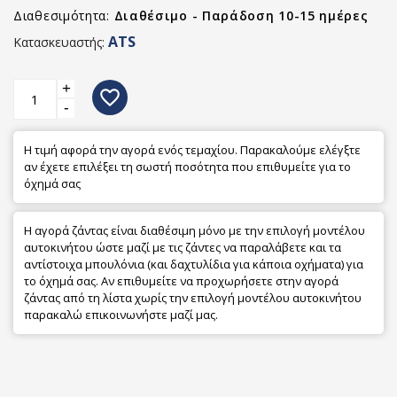
Διαθεσιμότητα:
Διαθέσιμο - Παράδοση 10-15 ημέρες
ATS
Κατασκευαστής:
+
favorite_border
-
Η τιμή αφορά την αγορά ενός τεμαχίου. Παρακαλούμε ελέγξτε
αν έχετε επιλέξει τη σωστή ποσότητα που επιθυμείτε για το
όχημά σας
Η αγορά ζάντας είναι διαθέσιμη μόνο με την επιλογή μοντέλου
αυτοκινήτου ώστε μαζί με τις ζάντες να παραλάβετε και τα
αντίστοιχα μπουλόνια (και δαχτυλίδια για κάποια οχήματα) για
το όχημά σας. Αν επιθυμείτε να προχωρήσετε στην αγορά
ζάντας από τη λίστα χωρίς την επιλογή μοντέλου αυτοκινήτου
παρακαλώ επικοινωνήστε μαζί μας.