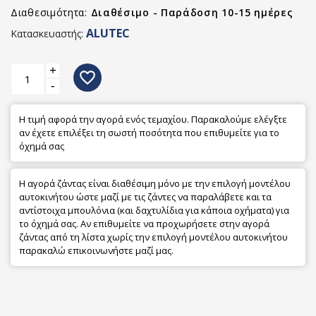
Διαθεσιμότητα:
Διαθέσιμο - Παράδοση 10-15 ημέρες
ALUTEC
Κατασκευαστής:
+
favorite_border
-
Η τιμή αφορά την αγορά ενός τεμαχίου. Παρακαλούμε ελέγξτε
αν έχετε επιλέξει τη σωστή ποσότητα που επιθυμείτε για το
όχημά σας
Η αγορά ζάντας είναι διαθέσιμη μόνο με την επιλογή μοντέλου
αυτοκινήτου ώστε μαζί με τις ζάντες να παραλάβετε και τα
αντίστοιχα μπουλόνια (και δαχτυλίδια για κάποια οχήματα) για
το όχημά σας. Αν επιθυμείτε να προχωρήσετε στην αγορά
ζάντας από τη λίστα χωρίς την επιλογή μοντέλου αυτοκινήτου
παρακαλώ επικοινωνήστε μαζί μας.