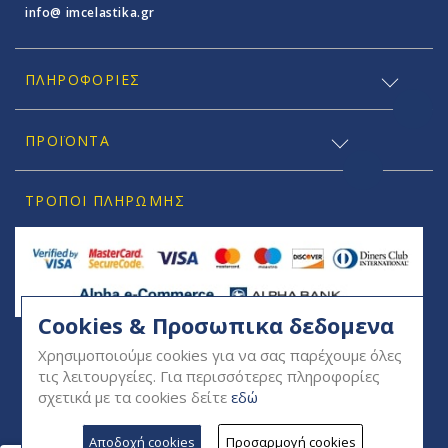
info@ imcelastika.gr
ΠΛΗΡΟΦΟΡΊΕΣ
ΠΡΟΪΟΝΤΑ
ΤΡΌΠΟΙ ΠΛΗΡΩΜΉΣ
Cookies & Προσωπικα δεδομενα
SOCIAL
Χρησιμοποιούμε cookies για να σας παρέχουμε όλες
τις λειτουργείες. Για περισσότερες πληροφορίες
σχετικά με τα cookies δείτε
εδώ
Αποδοχή cookies
Προσαρμογή cookies