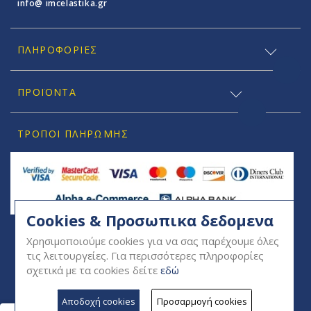
info@ imcelastika.gr
ΠΛΗΡΟΦΟΡΊΕΣ
ΠΡΟΪΟΝΤΑ
ΤΡΌΠΟΙ ΠΛΗΡΩΜΉΣ
Cookies & Προσωπικα δεδομενα
SOCIAL
Χρησιμοποιούμε cookies για να σας παρέχουμε όλες
τις λειτουργείες. Για περισσότερες πληροφορίες
σχετικά με τα cookies δείτε
εδώ
Αποδοχή cookies
Προσαρμογή cookies