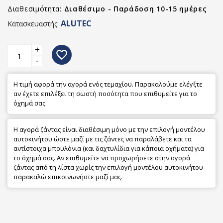
Διαθεσιμότητα:
Διαθέσιμο - Παράδοση 10-15 ημέρες
ALUTEC
Κατασκευαστής:
+
favorite_border
-
Η τιμή αφορά την αγορά ενός τεμαχίου. Παρακαλούμε ελέγξτε
αν έχετε επιλέξει τη σωστή ποσότητα που επιθυμείτε για το
όχημά σας
Η αγορά ζάντας είναι διαθέσιμη μόνο με την επιλογή μοντέλου
αυτοκινήτου ώστε μαζί με τις ζάντες να παραλάβετε και τα
αντίστοιχα μπουλόνια (και δαχτυλίδια για κάποια οχήματα) για
το όχημά σας. Αν επιθυμείτε να προχωρήσετε στην αγορά
ζάντας από τη λίστα χωρίς την επιλογή μοντέλου αυτοκινήτου
παρακαλώ επικοινωνήστε μαζί μας.