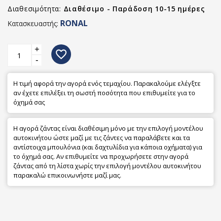
Διαθεσιμότητα:
Διαθέσιμο - Παράδοση 10-15 ημέρες
RONAL
Κατασκευαστής:
+
favorite_border
-
Η τιμή αφορά την αγορά ενός τεμαχίου. Παρακαλούμε ελέγξτε
αν έχετε επιλέξει τη σωστή ποσότητα που επιθυμείτε για το
όχημά σας
Η αγορά ζάντας είναι διαθέσιμη μόνο με την επιλογή μοντέλου
αυτοκινήτου ώστε μαζί με τις ζάντες να παραλάβετε και τα
αντίστοιχα μπουλόνια (και δαχτυλίδια για κάποια οχήματα) για
το όχημά σας. Αν επιθυμείτε να προχωρήσετε στην αγορά
ζάντας από τη λίστα χωρίς την επιλογή μοντέλου αυτοκινήτου
παρακαλώ επικοινωνήστε μαζί μας.