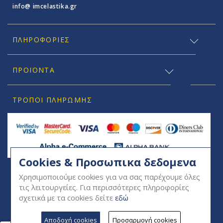
info@ imcelastika.gr
ΠΛΗΡΟΦΟΡΊΕΣ
ΠΡΟΪΟΝΤΑ
ΤΡΌΠΟΙ ΠΛΗΡΩΜΉΣ
Cookies & Προσωπικα δεδομενα
SOCIAL
Χρησιμοποιούμε cookies για να σας παρέχουμε όλες
τις λειτουργείες. Για περισσότερες πληροφορίες
σχετικά με τα cookies δείτε
εδώ
Αποδοχή cookies
Προσαρμογή cookies