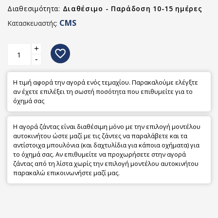
Διαθεσιμότητα:
Διαθέσιμο - Παράδοση 10-15 ημέρες
CMS
Κατασκευαστής:
+
favorite_border
-
Η τιμή αφορά την αγορά ενός τεμαχίου. Παρακαλούμε ελέγξτε
αν έχετε επιλέξει τη σωστή ποσότητα που επιθυμείτε για το
όχημά σας
Η αγορά ζάντας είναι διαθέσιμη μόνο με την επιλογή μοντέλου
αυτοκινήτου ώστε μαζί με τις ζάντες να παραλάβετε και τα
αντίστοιχα μπουλόνια (και δαχτυλίδια για κάποια οχήματα) για
το όχημά σας. Αν επιθυμείτε να προχωρήσετε στην αγορά
ζάντας από τη λίστα χωρίς την επιλογή μοντέλου αυτοκινήτου
παρακαλώ επικοινωνήστε μαζί μας.