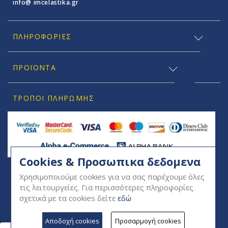
info@ imcelastika.gr
ΠΛΗΡΟΦΟΡΊΕΣ
ΠΡΟΪΟΝΤΑ
ΤΡΌΠΟΙ ΠΛΗΡΩΜΉΣ
Cookies & Προσωπικα δεδομενα
SOCIAL
Χρησιμοποιούμε cookies για να σας παρέχουμε όλες
τις λειτουργείες. Για περισσότερες πληροφορίες
σχετικά με τα cookies δείτε
εδώ
Αποδοχή cookies
Προσαρμογή cookies