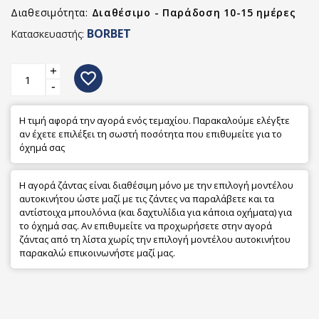
Διαθεσιμότητα:
Διαθέσιμο - Παράδοση 10-15 ημέρες
BORBET
Κατασκευαστής:
+
favorite_border
-
Η τιμή αφορά την αγορά ενός τεμαχίου. Παρακαλούμε ελέγξτε
αν έχετε επιλέξει τη σωστή ποσότητα που επιθυμείτε για το
όχημά σας
Η αγορά ζάντας είναι διαθέσιμη μόνο με την επιλογή μοντέλου
αυτοκινήτου ώστε μαζί με τις ζάντες να παραλάβετε και τα
αντίστοιχα μπουλόνια (και δαχτυλίδια για κάποια οχήματα) για
το όχημά σας. Αν επιθυμείτε να προχωρήσετε στην αγορά
ζάντας από τη λίστα χωρίς την επιλογή μοντέλου αυτοκινήτου
παρακαλώ επικοινωνήστε μαζί μας.