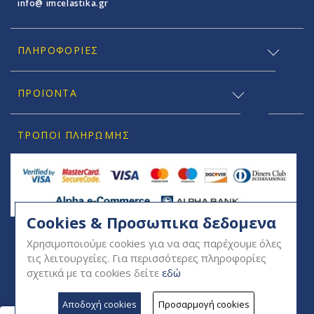
info@ imcelastika.gr
ΠΛΗΡΟΦΟΡΊΕΣ
ΠΡΟΪΟΝΤΑ
ΤΡΌΠΟΙ ΠΛΗΡΩΜΉΣ
Cookies & Προσωπικα δεδομενα
SOCIAL
Χρησιμοποιούμε cookies για να σας παρέχουμε όλες
τις λειτουργείες. Για περισσότερες πληροφορίες
σχετικά με τα cookies δείτε
εδώ
Αποδοχή cookies
Προσαρμογή cookies