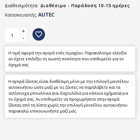
Διαθεσιμότητα:
Διαθέσιμο - Παράδοση 10-15 ημέρες
AUTEC
Κατασκευαστής:
+
favorite_border
-
Η τιμή αφορά την αγορά ενός τεμαχίου. Παρακαλούμε ελέγξτε
αν έχετε επιλέξει τη σωστή ποσότητα που επιθυμείτε για το
όχημά σας
Η αγορά ζάντας είναι διαθέσιμη μόνο με την επιλογή μοντέλου
αυτοκινήτου ώστε μαζί με τις ζάντες να παραλάβετε και τα
αντίστοιχα μπουλόνια (και δαχτυλίδια για κάποια οχήματα) για
το όχημά σας. Αν επιθυμείτε να προχωρήσετε στην αγορά
ζάντας από τη λίστα χωρίς την επιλογή μοντέλου αυτοκινήτου
παρακαλώ επικοινωνήστε μαζί μας.