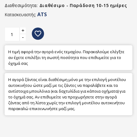
Διαθεσιμότητα:
Διαθέσιμο - Παράδοση 10-15 ημέρες
ATS
Κατασκευαστής:
+
favorite_border
-
Η τιμή αφορά την αγορά ενός τεμαχίου. Παρακαλούμε ελέγξτε
αν έχετε επιλέξει τη σωστή ποσότητα που επιθυμείτε για το
όχημά σας
Η αγορά ζάντας είναι διαθέσιμη μόνο με την επιλογή μοντέλου
αυτοκινήτου ώστε μαζί με τις ζάντες να παραλάβετε και τα
αντίστοιχα μπουλόνια (και δαχτυλίδια για κάποια οχήματα) για
το όχημά σας. Αν επιθυμείτε να προχωρήσετε στην αγορά
ζάντας από τη λίστα χωρίς την επιλογή μοντέλου αυτοκινήτου
παρακαλώ επικοινωνήστε μαζί μας.