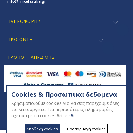
info@ imcelastika.gr
ΠΛΗΡΟΦΟΡΊΕΣ
ΠΡΟΪΟΝΤΑ
ΤΡΌΠΟΙ ΠΛΗΡΩΜΉΣ
Cookies & Προσωπικα δεδομενα
SOCIAL
Χρησιμοποιούμε cookies για να σας παρέχουμε όλες
τις λειτουργείες. Για περισσότερες πληροφορίες
σχετικά με τα cookies δείτε
εδώ
Αποδοχή cookies
Προσαρμογή cookies