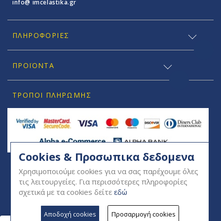
info@ imcelastika.gr
ΠΛΗΡΟΦΟΡΊΕΣ
ΠΡΟΪΟΝΤΑ
ΤΡΌΠΟΙ ΠΛΗΡΩΜΉΣ
Cookies & Προσωπικα δεδομενα
SOCIAL
Χρησιμοποιούμε cookies για να σας παρέχουμε όλες
τις λειτουργείες. Για περισσότερες πληροφορίες
σχετικά με τα cookies δείτε
εδώ
Αποδοχή cookies
Προσαρμογή cookies