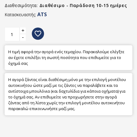
Διαθεσιμότητα:
Διαθέσιμο - Παράδοση 10-15 ημέρες
ATS
Κατασκευαστής:
+
favorite_border
-
Η τιμή αφορά την αγορά ενός τεμαχίου. Παρακαλούμε ελέγξτε
αν έχετε επιλέξει τη σωστή ποσότητα που επιθυμείτε για το
όχημά σας
Η αγορά ζάντας είναι διαθέσιμη μόνο με την επιλογή μοντέλου
αυτοκινήτου ώστε μαζί με τις ζάντες να παραλάβετε και τα
αντίστοιχα μπουλόνια (και δαχτυλίδια για κάποια οχήματα) για
το όχημά σας. Αν επιθυμείτε να προχωρήσετε στην αγορά
ζάντας από τη λίστα χωρίς την επιλογή μοντέλου αυτοκινήτου
παρακαλώ επικοινωνήστε μαζί μας.