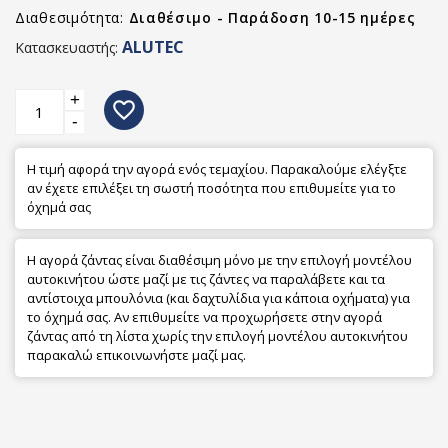
Διαθεσιμότητα:
Διαθέσιμο - Παράδοση 10-15 ημέρες
ALUTEC
Κατασκευαστής:
+
favorite_border
-
Η τιμή αφορά την αγορά ενός τεμαχίου. Παρακαλούμε ελέγξτε
αν έχετε επιλέξει τη σωστή ποσότητα που επιθυμείτε για το
όχημά σας
Η αγορά ζάντας είναι διαθέσιμη μόνο με την επιλογή μοντέλου
αυτοκινήτου ώστε μαζί με τις ζάντες να παραλάβετε και τα
αντίστοιχα μπουλόνια (και δαχτυλίδια για κάποια οχήματα) για
το όχημά σας. Αν επιθυμείτε να προχωρήσετε στην αγορά
ζάντας από τη λίστα χωρίς την επιλογή μοντέλου αυτοκινήτου
παρακαλώ επικοινωνήστε μαζί μας.