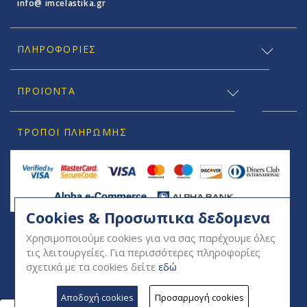
info@ imcelastika.gr
ΠΛΗΡΟΦΟΡΊΕΣ
ΠΡΟΪΟΝΤΑ
ΤΡΌΠΟΙ ΠΛΗΡΩΜΉΣ
Cookies & Προσωπικα δεδομενα
SOCIAL
Χρησιμοποιούμε cookies για να σας παρέχουμε όλες
τις λειτουργείες. Για περισσότερες πληροφορίες
σχετικά με τα cookies δείτε
εδώ
Αποδοχή cookies
Προσαρμογή cookies