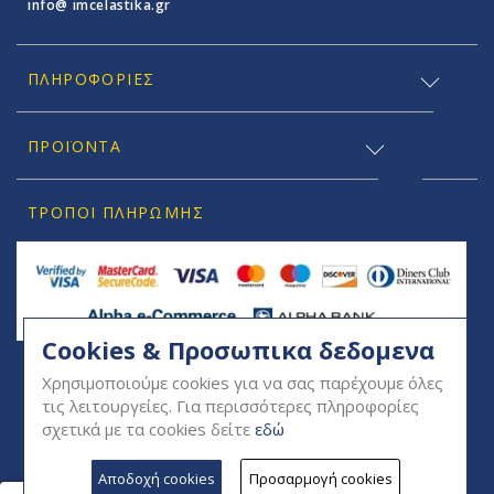
info@ imcelastika.gr
ΠΛΗΡΟΦΟΡΊΕΣ
ΠΡΟΪΟΝΤΑ
ΤΡΌΠΟΙ ΠΛΗΡΩΜΉΣ
Cookies & Προσωπικα δεδομενα
SOCIAL
Χρησιμοποιούμε cookies για να σας παρέχουμε όλες
τις λειτουργείες. Για περισσότερες πληροφορίες
σχετικά με τα cookies δείτε
εδώ
Αποδοχή cookies
Προσαρμογή cookies