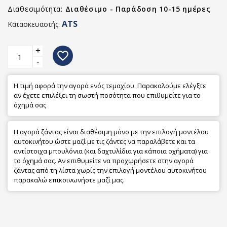
Διαθεσιμότητα:
Διαθέσιμο - Παράδοση 10-15 ημέρες
ATS
Κατασκευαστής:
+
favorite_border
-
Η τιμή αφορά την αγορά ενός τεμαχίου. Παρακαλούμε ελέγξτε
αν έχετε επιλέξει τη σωστή ποσότητα που επιθυμείτε για το
όχημά σας
Η αγορά ζάντας είναι διαθέσιμη μόνο με την επιλογή μοντέλου
αυτοκινήτου ώστε μαζί με τις ζάντες να παραλάβετε και τα
αντίστοιχα μπουλόνια (και δαχτυλίδια για κάποια οχήματα) για
το όχημά σας. Αν επιθυμείτε να προχωρήσετε στην αγορά
ζάντας από τη λίστα χωρίς την επιλογή μοντέλου αυτοκινήτου
παρακαλώ επικοινωνήστε μαζί μας.