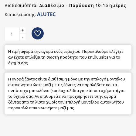
Διαθεσιμότητα:
Διαθέσιμο - Παράδοση 10-15 ημέρες
ALUTEC
Κατασκευαστής:
+
favorite_border
-
Η τιμή αφορά την αγορά ενός τεμαχίου. Παρακαλούμε ελέγξτε
αν έχετε επιλέξει τη σωστή ποσότητα που επιθυμείτε για το
όχημά σας
Η αγορά ζάντας είναι διαθέσιμη μόνο με την επιλογή μοντέλου
αυτοκινήτου ώστε μαζί με τις ζάντες να παραλάβετε και τα
αντίστοιχα μπουλόνια (και δαχτυλίδια για κάποια οχήματα) για
το όχημά σας. Αν επιθυμείτε να προχωρήσετε στην αγορά
ζάντας από τη λίστα χωρίς την επιλογή μοντέλου αυτοκινήτου
παρακαλώ επικοινωνήστε μαζί μας.