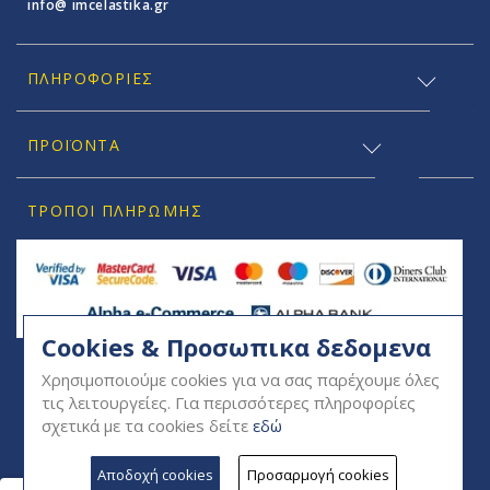
info@ imcelastika.gr
ΠΛΗΡΟΦΟΡΊΕΣ
ΠΡΟΪΟΝΤΑ
ΤΡΌΠΟΙ ΠΛΗΡΩΜΉΣ
Cookies & Προσωπικα δεδομενα
SOCIAL
Χρησιμοποιούμε cookies για να σας παρέχουμε όλες
τις λειτουργείες. Για περισσότερες πληροφορίες
σχετικά με τα cookies δείτε
εδώ
Αποδοχή cookies
Προσαρμογή cookies