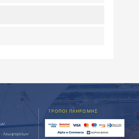
ΤΡΌΠΟΙ ΠΛΗΡΩΜΉΣ
των
 - λεωφορείων