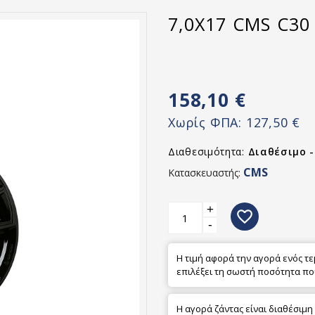
7,0X17 CMS C30
158,10 €
Χωρίς ΦΠΑ:
127,50 €
Διαθεσιμότητα:
Διαθέσιμο 
CMS
Κατασκευαστής:
+
favorite_border
-
Η τιμή αφορά την αγορά ενός τ
επιλέξει τη σωστή ποσότητα πο
Η αγορά ζάντας είναι διαθέσιμη