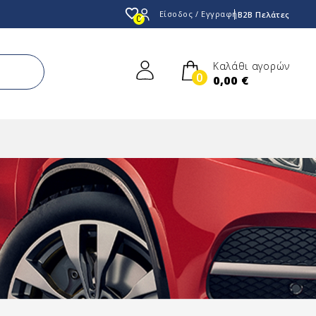
favorite_border
Είσοδος / Εγγραφή
B2B Πελάτες
0
Καλάθι αγορών
0
0,00 €