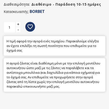
Διαθεσιμότητα:
Διαθέσιμο - Παράδοση 10-15 ημέρες
BORBET
Κατασκευαστής:
+
favorite_border
-
Η τιμή αφορά την αγορά ενός τεμαχίου. Παρακαλούμε ελέγξτε
αν έχετε επιλέξει τη σωστή ποσότητα που επιθυμείτε για το
όχημά σας
Η αγορά ζάντας είναι διαθέσιμη μόνο με την επιλογή μοντέλου
αυτοκινήτου ώστε μαζί με τις ζάντες να παραλάβετε και τα
αντίστοιχα μπουλόνια (και δαχτυλίδια για κάποια οχήματα) για
το όχημά σας. Αν επιθυμείτε να προχωρήσετε στην αγορά
ζάντας από τη λίστα χωρίς την επιλογή μοντέλου αυτοκινήτου
παρακαλώ επικοινωνήστε μαζί μας.