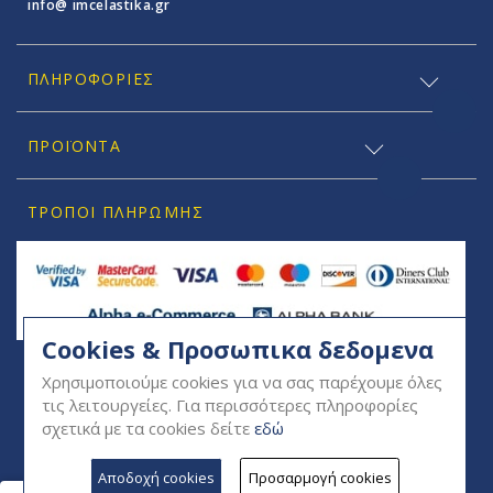
info@ imcelastika.gr
ΠΛΗΡΟΦΟΡΊΕΣ
ΠΡΟΪΟΝΤΑ
ΤΡΌΠΟΙ ΠΛΗΡΩΜΉΣ
Cookies & Προσωπικα δεδομενα
SOCIAL
Χρησιμοποιούμε cookies για να σας παρέχουμε όλες
τις λειτουργείες. Για περισσότερες πληροφορίες
σχετικά με τα cookies δείτε
εδώ
Αποδοχή cookies
Προσαρμογή cookies