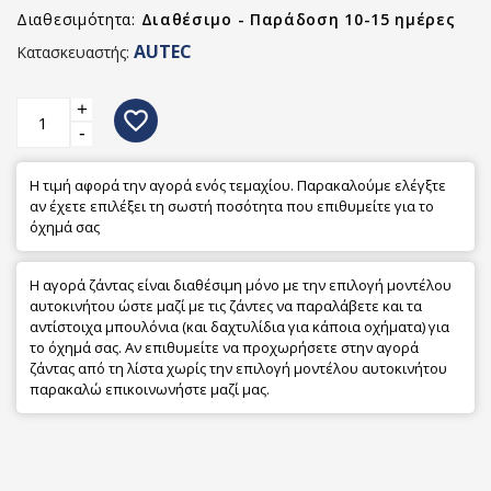
Διαθεσιμότητα:
Διαθέσιμο - Παράδοση 10-15 ημέρες
AUTEC
Κατασκευαστής:
+
favorite_border
-
Η τιμή αφορά την αγορά ενός τεμαχίου. Παρακαλούμε ελέγξτε
αν έχετε επιλέξει τη σωστή ποσότητα που επιθυμείτε για το
όχημά σας
Η αγορά ζάντας είναι διαθέσιμη μόνο με την επιλογή μοντέλου
αυτοκινήτου ώστε μαζί με τις ζάντες να παραλάβετε και τα
αντίστοιχα μπουλόνια (και δαχτυλίδια για κάποια οχήματα) για
το όχημά σας. Αν επιθυμείτε να προχωρήσετε στην αγορά
ζάντας από τη λίστα χωρίς την επιλογή μοντέλου αυτοκινήτου
παρακαλώ επικοινωνήστε μαζί μας.