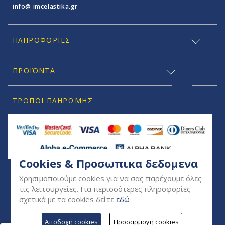
info@ imcelastika.gr
ΠΛΗΡΟΦΟΡΊΕΣ
ΠΡΟΪΟΝΤΑ
ΤΡΌΠΟΙ ΠΛΗΡΩΜΉΣ
Cookies & Προσωπικα δεδομενα
SOCIAL
Χρησιμοποιούμε cookies για να σας παρέχουμε όλες
τις λειτουργείες. Για περισσότερες πληροφορίες
σχετικά με τα cookies δείτε
εδώ
Αποδοχή cookies
Προσαρμογή cookies