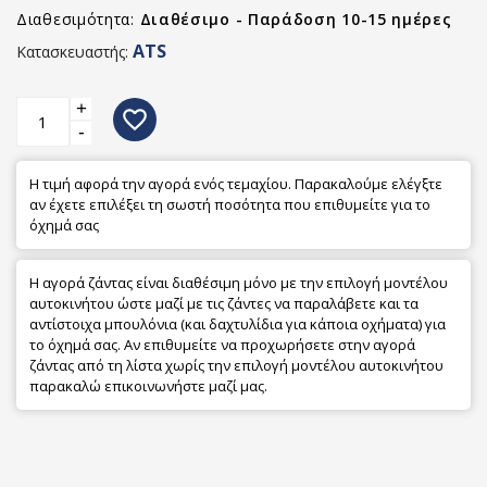
Διαθεσιμότητα:
Διαθέσιμο - Παράδοση 10-15 ημέρες
ATS
Κατασκευαστής:
+
favorite_border
-
Η τιμή αφορά την αγορά ενός τεμαχίου. Παρακαλούμε ελέγξτε
αν έχετε επιλέξει τη σωστή ποσότητα που επιθυμείτε για το
όχημά σας
Η αγορά ζάντας είναι διαθέσιμη μόνο με την επιλογή μοντέλου
αυτοκινήτου ώστε μαζί με τις ζάντες να παραλάβετε και τα
αντίστοιχα μπουλόνια (και δαχτυλίδια για κάποια οχήματα) για
το όχημά σας. Αν επιθυμείτε να προχωρήσετε στην αγορά
ζάντας από τη λίστα χωρίς την επιλογή μοντέλου αυτοκινήτου
παρακαλώ επικοινωνήστε μαζί μας.