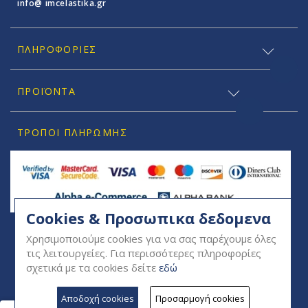
info@ imcelastika.gr
ΠΛΗΡΟΦΟΡΊΕΣ
ΠΡΟΪΟΝΤΑ
ΤΡΌΠΟΙ ΠΛΗΡΩΜΉΣ
Cookies & Προσωπικα δεδομενα
SOCIAL
Χρησιμοποιούμε cookies για να σας παρέχουμε όλες
τις λειτουργείες. Για περισσότερες πληροφορίες
σχετικά με τα cookies δείτε
εδώ
Αποδοχή cookies
Προσαρμογή cookies