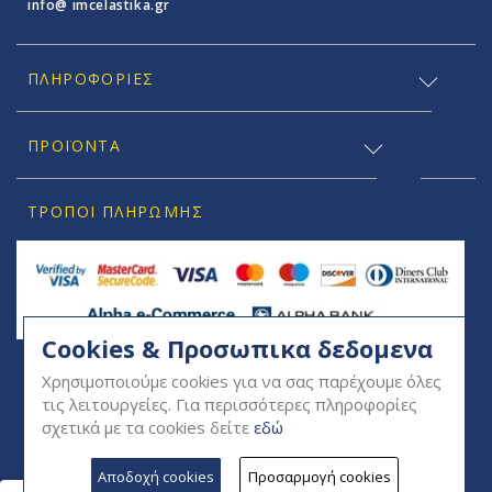
info@ imcelastika.gr
ΠΛΗΡΟΦΟΡΊΕΣ
ΠΡΟΪΟΝΤΑ
ΤΡΌΠΟΙ ΠΛΗΡΩΜΉΣ
Cookies & Προσωπικα δεδομενα
SOCIAL
Χρησιμοποιούμε cookies για να σας παρέχουμε όλες
τις λειτουργείες. Για περισσότερες πληροφορίες
σχετικά με τα cookies δείτε
εδώ
Αποδοχή cookies
Προσαρμογή cookies