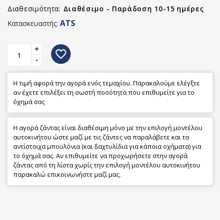
Διαθεσιμότητα:
Διαθέσιμο - Παράδοση 10-15 ημέρες
ATS
Κατασκευαστής:
+
favorite_border
-
Η τιμή αφορά την αγορά ενός τεμαχίου. Παρακαλούμε ελέγξτε
αν έχετε επιλέξει τη σωστή ποσότητα που επιθυμείτε για το
όχημά σας
Η αγορά ζάντας είναι διαθέσιμη μόνο με την επιλογή μοντέλου
αυτοκινήτου ώστε μαζί με τις ζάντες να παραλάβετε και τα
αντίστοιχα μπουλόνια (και δαχτυλίδια για κάποια οχήματα) για
το όχημά σας. Αν επιθυμείτε να προχωρήσετε στην αγορά
ζάντας από τη λίστα χωρίς την επιλογή μοντέλου αυτοκινήτου
παρακαλώ επικοινωνήστε μαζί μας.