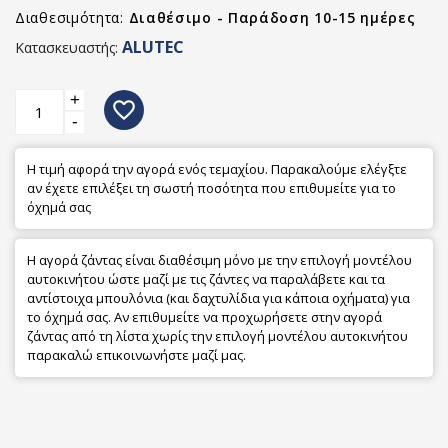
Διαθεσιμότητα:
Διαθέσιμο - Παράδοση 10-15 ημέρες
ALUTEC
Κατασκευαστής:
+
favorite_border
-
Η τιμή αφορά την αγορά ενός τεμαχίου. Παρακαλούμε ελέγξτε
αν έχετε επιλέξει τη σωστή ποσότητα που επιθυμείτε για το
όχημά σας
Η αγορά ζάντας είναι διαθέσιμη μόνο με την επιλογή μοντέλου
αυτοκινήτου ώστε μαζί με τις ζάντες να παραλάβετε και τα
αντίστοιχα μπουλόνια (και δαχτυλίδια για κάποια οχήματα) για
το όχημά σας. Αν επιθυμείτε να προχωρήσετε στην αγορά
ζάντας από τη λίστα χωρίς την επιλογή μοντέλου αυτοκινήτου
παρακαλώ επικοινωνήστε μαζί μας.