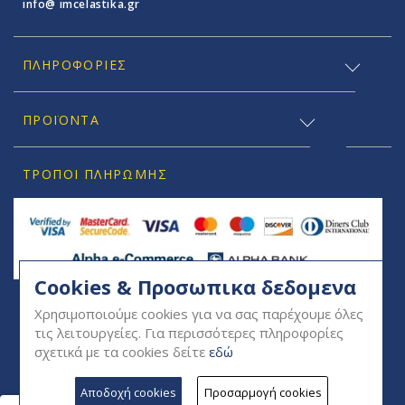
info@ imcelastika.gr
ΠΛΗΡΟΦΟΡΊΕΣ
ΠΡΟΪΟΝΤΑ
ΤΡΌΠΟΙ ΠΛΗΡΩΜΉΣ
Cookies & Προσωπικα δεδομενα
SOCIAL
Χρησιμοποιούμε cookies για να σας παρέχουμε όλες
τις λειτουργείες. Για περισσότερες πληροφορίες
σχετικά με τα cookies δείτε
εδώ
Αποδοχή cookies
Προσαρμογή cookies