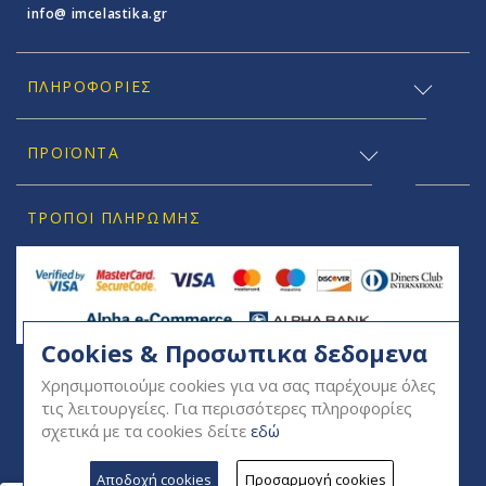
info@ imcelastika.gr
ΠΛΗΡΟΦΟΡΊΕΣ
ΠΡΟΪΟΝΤΑ
ΤΡΌΠΟΙ ΠΛΗΡΩΜΉΣ
Cookies & Προσωπικα δεδομενα
SOCIAL
Χρησιμοποιούμε cookies για να σας παρέχουμε όλες
τις λειτουργείες. Για περισσότερες πληροφορίες
σχετικά με τα cookies δείτε
εδώ
Αποδοχή cookies
Προσαρμογή cookies