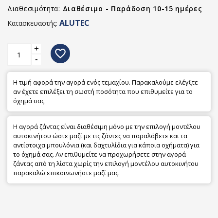
Διαθεσιμότητα:
Διαθέσιμο - Παράδοση 10-15 ημέρες
ALUTEC
Κατασκευαστής:
+
favorite_border
-
Η τιμή αφορά την αγορά ενός τεμαχίου. Παρακαλούμε ελέγξτε
αν έχετε επιλέξει τη σωστή ποσότητα που επιθυμείτε για το
όχημά σας
Η αγορά ζάντας είναι διαθέσιμη μόνο με την επιλογή μοντέλου
αυτοκινήτου ώστε μαζί με τις ζάντες να παραλάβετε και τα
αντίστοιχα μπουλόνια (και δαχτυλίδια για κάποια οχήματα) για
το όχημά σας. Αν επιθυμείτε να προχωρήσετε στην αγορά
ζάντας από τη λίστα χωρίς την επιλογή μοντέλου αυτοκινήτου
παρακαλώ επικοινωνήστε μαζί μας.