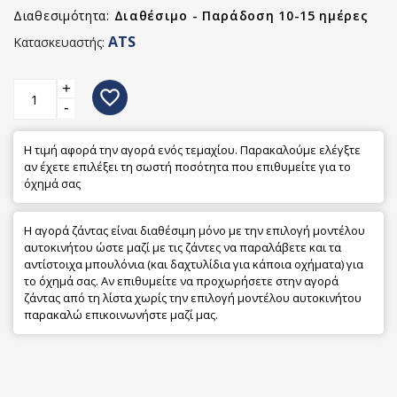
Διαθεσιμότητα:
Διαθέσιμο - Παράδοση 10-15 ημέρες
ATS
Κατασκευαστής:
+
favorite_border
-
Η τιμή αφορά την αγορά ενός τεμαχίου. Παρακαλούμε ελέγξτε
αν έχετε επιλέξει τη σωστή ποσότητα που επιθυμείτε για το
όχημά σας
Η αγορά ζάντας είναι διαθέσιμη μόνο με την επιλογή μοντέλου
αυτοκινήτου ώστε μαζί με τις ζάντες να παραλάβετε και τα
αντίστοιχα μπουλόνια (και δαχτυλίδια για κάποια οχήματα) για
το όχημά σας. Αν επιθυμείτε να προχωρήσετε στην αγορά
ζάντας από τη λίστα χωρίς την επιλογή μοντέλου αυτοκινήτου
παρακαλώ επικοινωνήστε μαζί μας.