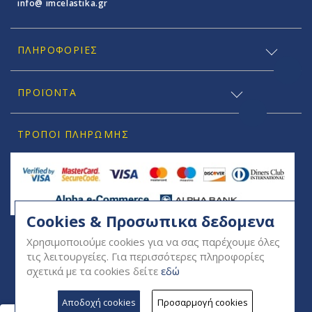
info@ imcelastika.gr
ΠΛΗΡΟΦΟΡΊΕΣ
ΠΡΟΪΟΝΤΑ
ΤΡΌΠΟΙ ΠΛΗΡΩΜΉΣ
Cookies & Προσωπικα δεδομενα
SOCIAL
Χρησιμοποιούμε cookies για να σας παρέχουμε όλες
τις λειτουργείες. Για περισσότερες πληροφορίες
σχετικά με τα cookies δείτε
εδώ
Αποδοχή cookies
Προσαρμογή cookies