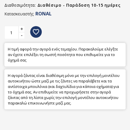
Διαθεσιμότητα:
Διαθέσιμο - Παράδοση 10-15 ημέρες
RONAL
Κατασκευαστής:
+
favorite_border
-
Η τιμή αφορά την αγορά ενός τεμαχίου. Παρακαλούμε ελέγξτε
αν έχετε επιλέξει τη σωστή ποσότητα που επιθυμείτε για το
όχημά σας
Η αγορά ζάντας είναι διαθέσιμη μόνο με την επιλογή μοντέλου
αυτοκινήτου ώστε μαζί με τις ζάντες να παραλάβετε και τα
αντίστοιχα μπουλόνια (και δαχτυλίδια για κάποια οχήματα) για
το όχημά σας. Αν επιθυμείτε να προχωρήσετε στην αγορά
ζάντας από τη λίστα χωρίς την επιλογή μοντέλου αυτοκινήτου
παρακαλώ επικοινωνήστε μαζί μας.