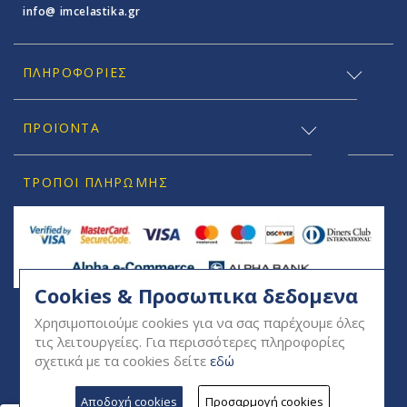
info@ imcelastika.gr
ΠΛΗΡΟΦΟΡΊΕΣ
ΠΡΟΪΟΝΤΑ
ΤΡΌΠΟΙ ΠΛΗΡΩΜΉΣ
Cookies & Προσωπικα δεδομενα
SOCIAL
Χρησιμοποιούμε cookies για να σας παρέχουμε όλες
τις λειτουργείες. Για περισσότερες πληροφορίες
σχετικά με τα cookies δείτε
εδώ
Αποδοχή cookies
Προσαρμογή cookies