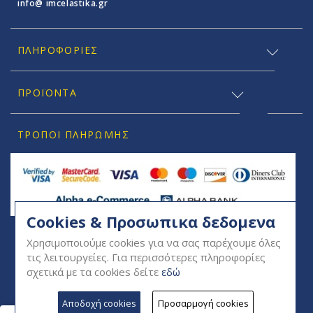
info@ imcelastika.gr
ΠΛΗΡΟΦΟΡΊΕΣ
ΠΡΟΪΟΝΤΑ
ΤΡΌΠΟΙ ΠΛΗΡΩΜΉΣ
Cookies & Προσωπικα δεδομενα
SOCIAL
Χρησιμοποιούμε cookies για να σας παρέχουμε όλες
τις λειτουργείες. Για περισσότερες πληροφορίες
σχετικά με τα cookies δείτε
εδώ
Αποδοχή cookies
Προσαρμογή cookies