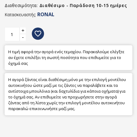
Διαθεσιμότητα:
Διαθέσιμο - Παράδοση 10-15 ημέρες
RONAL
Κατασκευαστής:
+
favorite_border
-
Η τιμή αφορά την αγορά ενός τεμαχίου. Παρακαλούμε ελέγξτε
αν έχετε επιλέξει τη σωστή ποσότητα που επιθυμείτε για το
όχημά σας
Η αγορά ζάντας είναι διαθέσιμη μόνο με την επιλογή μοντέλου
αυτοκινήτου ώστε μαζί με τις ζάντες να παραλάβετε και τα
αντίστοιχα μπουλόνια (και δαχτυλίδια για κάποια οχήματα) για
το όχημά σας. Αν επιθυμείτε να προχωρήσετε στην αγορά
ζάντας από τη λίστα χωρίς την επιλογή μοντέλου αυτοκινήτου
παρακαλώ επικοινωνήστε μαζί μας.