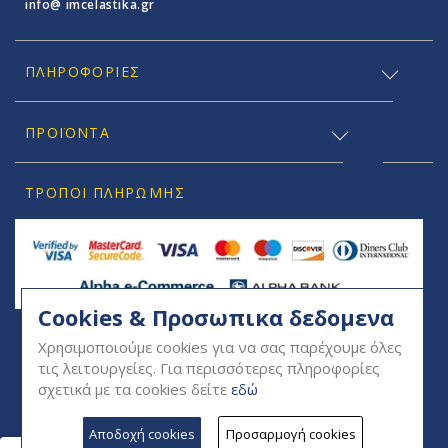
info@ imcelastika.gr
ΠΛΗΡΟΦΟΡΊΕΣ
ΠΡΟΪΟΝΤΑ
ΤΡΌΠΟΙ ΠΛΗΡΩΜΉΣ
Cookies & Προσωπικα δεδομενα
SOCIAL
Χρησιμοποιούμε cookies για να σας παρέχουμε όλες
τις λειτουργείες. Για περισσότερες πληροφορίες
σχετικά με τα cookies δείτε
εδώ
Αποδοχή cookies
Προσαρμογή cookies