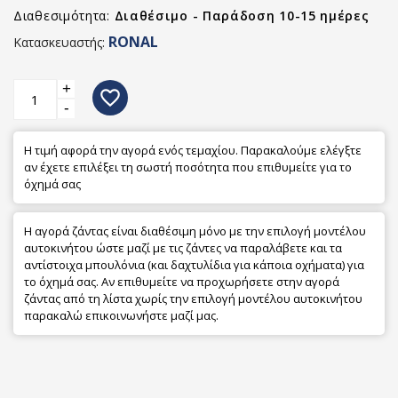
Διαθεσιμότητα:
Διαθέσιμο - Παράδοση 10-15 ημέρες
RONAL
Κατασκευαστής:
+
favorite_border
-
Η τιμή αφορά την αγορά ενός τεμαχίου. Παρακαλούμε ελέγξτε
αν έχετε επιλέξει τη σωστή ποσότητα που επιθυμείτε για το
όχημά σας
Η αγορά ζάντας είναι διαθέσιμη μόνο με την επιλογή μοντέλου
αυτοκινήτου ώστε μαζί με τις ζάντες να παραλάβετε και τα
αντίστοιχα μπουλόνια (και δαχτυλίδια για κάποια οχήματα) για
το όχημά σας. Αν επιθυμείτε να προχωρήσετε στην αγορά
ζάντας από τη λίστα χωρίς την επιλογή μοντέλου αυτοκινήτου
παρακαλώ επικοινωνήστε μαζί μας.