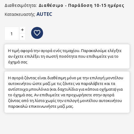
Διαθεσιμότητα:
Διαθέσιμο - Παράδοση 10-15 ημέρες
AUTEC
Κατασκευαστής:
+
favorite_border
-
Η τιμή αφορά την αγορά ενός τεμαχίου. Παρακαλούμε ελέγξτε
αν έχετε επιλέξει τη σωστή ποσότητα που επιθυμείτε για το
όχημά σας
Η αγορά ζάντας είναι διαθέσιμη μόνο με την επιλογή μοντέλου
αυτοκινήτου ώστε μαζί με τις ζάντες να παραλάβετε και τα
αντίστοιχα μπουλόνια (και δαχτυλίδια για κάποια οχήματα) για
το όχημά σας. Αν επιθυμείτε να προχωρήσετε στην αγορά
ζάντας από τη λίστα χωρίς την επιλογή μοντέλου αυτοκινήτου
παρακαλώ επικοινωνήστε μαζί μας.