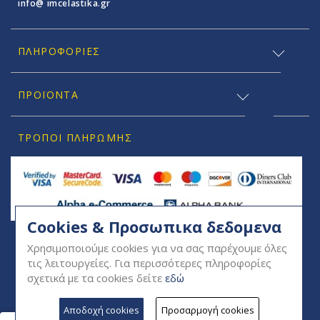
info@ imcelastika.gr
ΠΛΗΡΟΦΟΡΊΕΣ
ΠΡΟΪΟΝΤΑ
ΤΡΌΠΟΙ ΠΛΗΡΩΜΉΣ
Cookies & Προσωπικα δεδομενα
SOCIAL
Χρησιμοποιούμε cookies για να σας παρέχουμε όλες
τις λειτουργείες. Για περισσότερες πληροφορίες
σχετικά με τα cookies δείτε
εδώ
Αποδοχή cookies
Προσαρμογή cookies