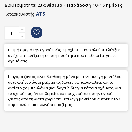
Διαθεσιμότητα:
Διαθέσιμο - Παράδοση 10-15 ημέρες
ATS
Κατασκευαστής:
+
favorite_border
-
Η τιμή αφορά την αγορά ενός τεμαχίου. Παρακαλούμε ελέγξτε
αν έχετε επιλέξει τη σωστή ποσότητα που επιθυμείτε για το
όχημά σας
Η αγορά ζάντας είναι διαθέσιμη μόνο με την επιλογή μοντέλου
αυτοκινήτου ώστε μαζί με τις ζάντες να παραλάβετε και τα
αντίστοιχα μπουλόνια (και δαχτυλίδια για κάποια οχήματα) για
το όχημά σας. Αν επιθυμείτε να προχωρήσετε στην αγορά
ζάντας από τη λίστα χωρίς την επιλογή μοντέλου αυτοκινήτου
παρακαλώ επικοινωνήστε μαζί μας.