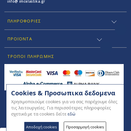
info@ imcelastika.gr
ΠΛΗΡΟΦΟΡΊΕΣ
ΠΡΟΪΟΝΤΑ
ΤΡΌΠΟΙ ΠΛΗΡΩΜΉΣ
Cookies & Προσωπικα δεδομενα
SOCIAL
Χρησιμοποιούμε cookies για να σας παρέχουμε όλες
τις λειτουργείες. Για περισσότερες πληροφορίες
σχετικά με τα cookies δείτε
εδώ
Αποδοχή cookies
Προσαρμογή cookies