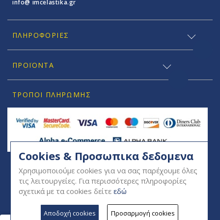
info@ imcelastika.gr
ΠΛΗΡΟΦΟΡΊΕΣ
ΠΡΟΪΟΝΤΑ
ΤΡΌΠΟΙ ΠΛΗΡΩΜΉΣ
Cookies & Προσωπικα δεδομενα
SOCIAL
Χρησιμοποιούμε cookies για να σας παρέχουμε όλες
τις λειτουργείες. Για περισσότερες πληροφορίες
σχετικά με τα cookies δείτε
εδώ
Αποδοχή cookies
Προσαρμογή cookies