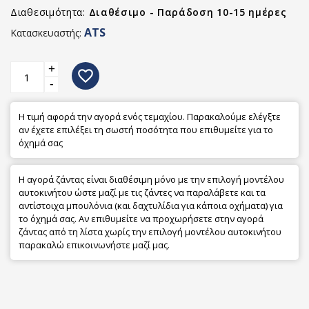
Διαθεσιμότητα:
Διαθέσιμο - Παράδοση 10-15 ημέρες
ATS
Κατασκευαστής:
+
favorite_border
-
Η τιμή αφορά την αγορά ενός τεμαχίου. Παρακαλούμε ελέγξτε
αν έχετε επιλέξει τη σωστή ποσότητα που επιθυμείτε για το
όχημά σας
Η αγορά ζάντας είναι διαθέσιμη μόνο με την επιλογή μοντέλου
αυτοκινήτου ώστε μαζί με τις ζάντες να παραλάβετε και τα
αντίστοιχα μπουλόνια (και δαχτυλίδια για κάποια οχήματα) για
το όχημά σας. Αν επιθυμείτε να προχωρήσετε στην αγορά
ζάντας από τη λίστα χωρίς την επιλογή μοντέλου αυτοκινήτου
παρακαλώ επικοινωνήστε μαζί μας.