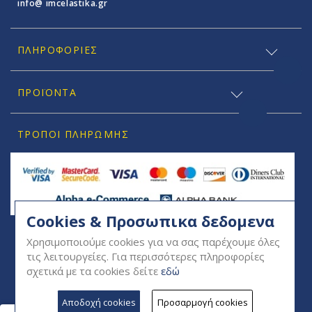
info@ imcelastika.gr
ΠΛΗΡΟΦΟΡΊΕΣ
ΠΡΟΪΟΝΤΑ
ΤΡΌΠΟΙ ΠΛΗΡΩΜΉΣ
Cookies & Προσωπικα δεδομενα
SOCIAL
Χρησιμοποιούμε cookies για να σας παρέχουμε όλες
τις λειτουργείες. Για περισσότερες πληροφορίες
σχετικά με τα cookies δείτε
εδώ
Αποδοχή cookies
Προσαρμογή cookies