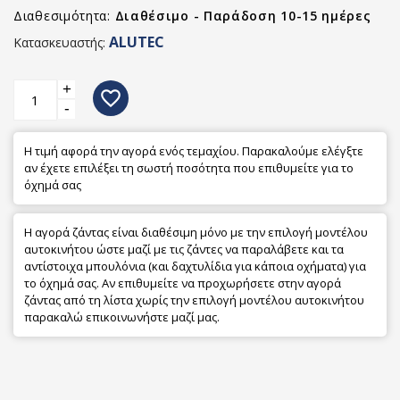
Διαθεσιμότητα:
Διαθέσιμο - Παράδοση 10-15 ημέρες
ALUTEC
Κατασκευαστής:
+
favorite_border
-
Η τιμή αφορά την αγορά ενός τεμαχίου. Παρακαλούμε ελέγξτε
αν έχετε επιλέξει τη σωστή ποσότητα που επιθυμείτε για το
όχημά σας
Η αγορά ζάντας είναι διαθέσιμη μόνο με την επιλογή μοντέλου
αυτοκινήτου ώστε μαζί με τις ζάντες να παραλάβετε και τα
αντίστοιχα μπουλόνια (και δαχτυλίδια για κάποια οχήματα) για
το όχημά σας. Αν επιθυμείτε να προχωρήσετε στην αγορά
ζάντας από τη λίστα χωρίς την επιλογή μοντέλου αυτοκινήτου
παρακαλώ επικοινωνήστε μαζί μας.