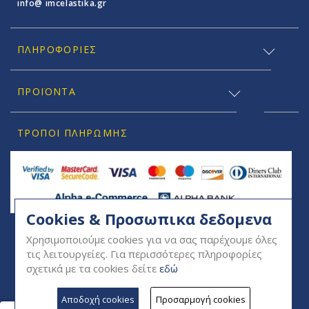
info@ imcelastika.gr
ΠΛΗΡΟΦΟΡΊΕΣ
ΠΡΟΪΟΝΤΑ
ΤΡΌΠΟΙ ΠΛΗΡΩΜΉΣ
Cookies & Προσωπικα δεδομενα
SOCIAL
Χρησιμοποιούμε cookies για να σας παρέχουμε όλες
τις λειτουργείες. Για περισσότερες πληροφορίες
σχετικά με τα cookies δείτε
εδώ
Αποδοχή cookies
Προσαρμογή cookies