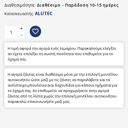
Διαθεσιμότητα:
Διαθέσιμο - Παράδοση 10-15 ημέρες
ALUTEC
Κατασκευαστής:
+
favorite_border
-
Η τιμή αφορά την αγορά ενός τεμαχίου. Παρακαλούμε ελέγξτε
αν έχετε επιλέξει τη σωστή ποσότητα που επιθυμείτε για το
όχημά σας
Η αγορά ζάντας είναι διαθέσιμη μόνο με την επιλογή μοντέλου
αυτοκινήτου ώστε μαζί με τις ζάντες να παραλάβετε και τα
αντίστοιχα μπουλόνια (και δαχτυλίδια για κάποια οχήματα) για
το όχημά σας. Αν επιθυμείτε να προχωρήσετε στην αγορά
ζάντας από τη λίστα χωρίς την επιλογή μοντέλου αυτοκινήτου
παρακαλώ επικοινωνήστε μαζί μας.