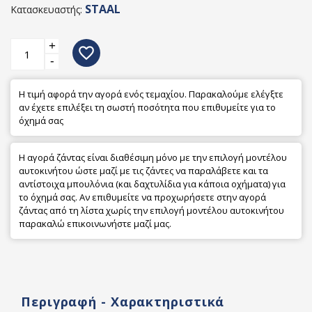
STAAL
Κατασκευαστής:
+
favorite_border
-
Η τιμή αφορά την αγορά ενός τεμαχίου. Παρακαλούμε ελέγξτε
αν έχετε επιλέξει τη σωστή ποσότητα που επιθυμείτε για το
όχημά σας
Η αγορά ζάντας είναι διαθέσιμη μόνο με την επιλογή μοντέλου
αυτοκινήτου ώστε μαζί με τις ζάντες να παραλάβετε και τα
αντίστοιχα μπουλόνια (και δαχτυλίδια για κάποια οχήματα) για
το όχημά σας. Αν επιθυμείτε να προχωρήσετε στην αγορά
ζάντας από τη λίστα χωρίς την επιλογή μοντέλου αυτοκινήτου
παρακαλώ επικοινωνήστε μαζί μας.
Περιγραφή - Χαρακτηριστικά