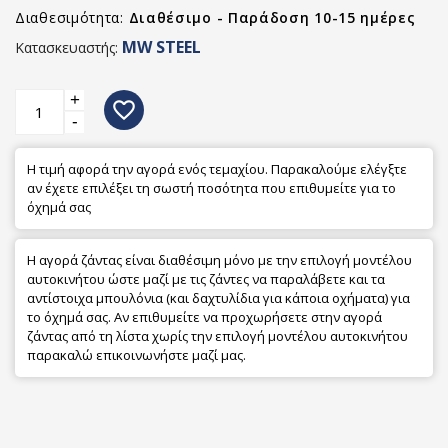
Διαθεσιμότητα:
Διαθέσιμο - Παράδοση 10-15 ημέρες
MW STEEL
Κατασκευαστής:
+
favorite_border
-
Η τιμή αφορά την αγορά ενός τεμαχίου. Παρακαλούμε ελέγξτε
αν έχετε επιλέξει τη σωστή ποσότητα που επιθυμείτε για το
όχημά σας
Η αγορά ζάντας είναι διαθέσιμη μόνο με την επιλογή μοντέλου
αυτοκινήτου ώστε μαζί με τις ζάντες να παραλάβετε και τα
αντίστοιχα μπουλόνια (και δαχτυλίδια για κάποια οχήματα) για
το όχημά σας. Αν επιθυμείτε να προχωρήσετε στην αγορά
ζάντας από τη λίστα χωρίς την επιλογή μοντέλου αυτοκινήτου
παρακαλώ επικοινωνήστε μαζί μας.