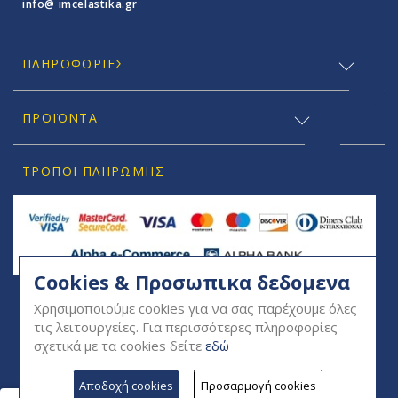
info@ imcelastika.gr
ΠΛΗΡΟΦΟΡΊΕΣ
ΠΡΟΪΟΝΤΑ
ΤΡΌΠΟΙ ΠΛΗΡΩΜΉΣ
Cookies & Προσωπικα δεδομενα
SOCIAL
Χρησιμοποιούμε cookies για να σας παρέχουμε όλες
τις λειτουργείες. Για περισσότερες πληροφορίες
σχετικά με τα cookies δείτε
εδώ
Αποδοχή cookies
Προσαρμογή cookies