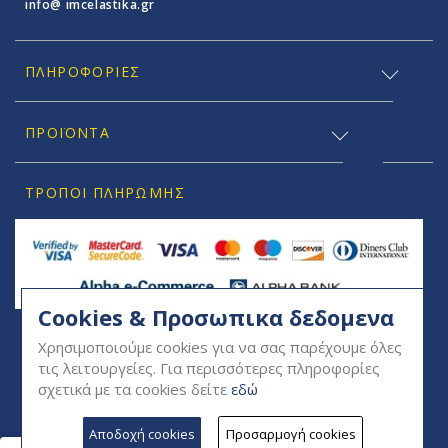
info@ imcelastika.gr
ΠΛΗΡΟΦΟΡΊΕΣ
ΠΡΟΪΟΝΤΑ
ΤΡΌΠΟΙ ΠΛΗΡΩΜΉΣ
Cookies & Προσωπικα δεδομενα
SOCIAL
Χρησιμοποιούμε cookies για να σας παρέχουμε όλες
τις λειτουργείες. Για περισσότερες πληροφορίες
σχετικά με τα cookies δείτε
εδώ
Αποδοχή cookies
Προσαρμογή cookies