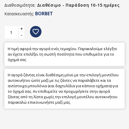
Διαθεσιμότητα:
Διαθέσιμο - Παράδοση 10-15 ημέρες
BORBET
Κατασκευαστής:
+
favorite_border
-
Η τιμή αφορά την αγορά ενός τεμαχίου. Παρακαλούμε ελέγξτε
αν έχετε επιλέξει τη σωστή ποσότητα που επιθυμείτε για το
όχημά σας
Η αγορά ζάντας είναι διαθέσιμη μόνο με την επιλογή μοντέλου
αυτοκινήτου ώστε μαζί με τις ζάντες να παραλάβετε και τα
αντίστοιχα μπουλόνια (και δαχτυλίδια για κάποια οχήματα) για
το όχημά σας. Αν επιθυμείτε να προχωρήσετε στην αγορά
ζάντας από τη λίστα χωρίς την επιλογή μοντέλου αυτοκινήτου
παρακαλώ επικοινωνήστε μαζί μας.