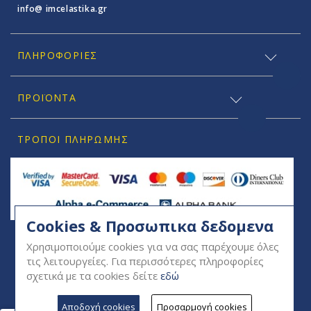
info@ imcelastika.gr
ΠΛΗΡΟΦΟΡΊΕΣ
ΠΡΟΪΟΝΤΑ
ΤΡΌΠΟΙ ΠΛΗΡΩΜΉΣ
Cookies & Προσωπικα δεδομενα
SOCIAL
Χρησιμοποιούμε cookies για να σας παρέχουμε όλες
τις λειτουργείες. Για περισσότερες πληροφορίες
σχετικά με τα cookies δείτε
εδώ
Αποδοχή cookies
Προσαρμογή cookies