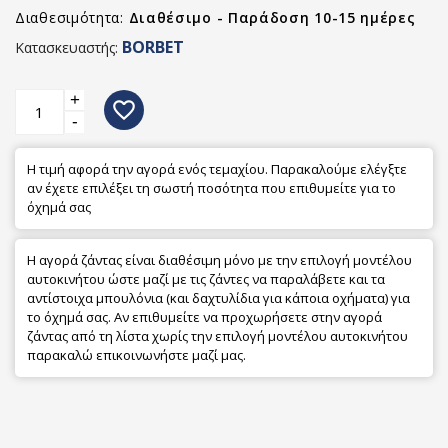
Διαθεσιμότητα:
Διαθέσιμο - Παράδοση 10-15 ημέρες
BORBET
Κατασκευαστής:
+
favorite_border
-
Η τιμή αφορά την αγορά ενός τεμαχίου. Παρακαλούμε ελέγξτε
αν έχετε επιλέξει τη σωστή ποσότητα που επιθυμείτε για το
όχημά σας
Η αγορά ζάντας είναι διαθέσιμη μόνο με την επιλογή μοντέλου
αυτοκινήτου ώστε μαζί με τις ζάντες να παραλάβετε και τα
αντίστοιχα μπουλόνια (και δαχτυλίδια για κάποια οχήματα) για
το όχημά σας. Αν επιθυμείτε να προχωρήσετε στην αγορά
ζάντας από τη λίστα χωρίς την επιλογή μοντέλου αυτοκινήτου
παρακαλώ επικοινωνήστε μαζί μας.