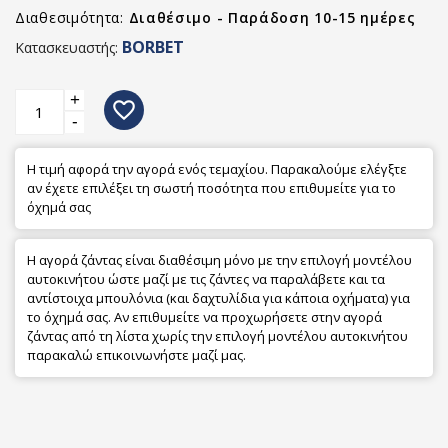
Διαθεσιμότητα:
Διαθέσιμο - Παράδοση 10-15 ημέρες
BORBET
Κατασκευαστής:
+
favorite_border
-
Η τιμή αφορά την αγορά ενός τεμαχίου. Παρακαλούμε ελέγξτε
αν έχετε επιλέξει τη σωστή ποσότητα που επιθυμείτε για το
όχημά σας
Η αγορά ζάντας είναι διαθέσιμη μόνο με την επιλογή μοντέλου
αυτοκινήτου ώστε μαζί με τις ζάντες να παραλάβετε και τα
αντίστοιχα μπουλόνια (και δαχτυλίδια για κάποια οχήματα) για
το όχημά σας. Αν επιθυμείτε να προχωρήσετε στην αγορά
ζάντας από τη λίστα χωρίς την επιλογή μοντέλου αυτοκινήτου
παρακαλώ επικοινωνήστε μαζί μας.