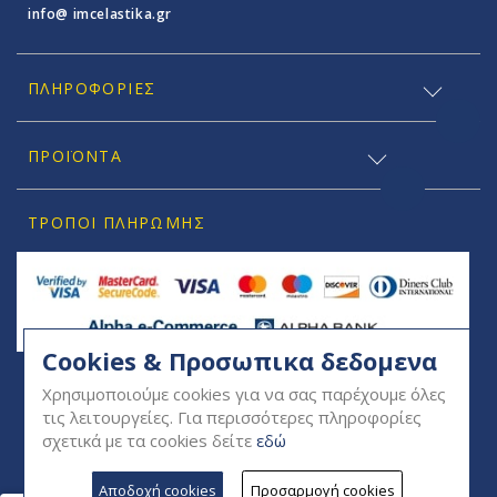
info@ imcelastika.gr
ΠΛΗΡΟΦΟΡΊΕΣ
ΠΡΟΪΟΝΤΑ
ΤΡΌΠΟΙ ΠΛΗΡΩΜΉΣ
Cookies & Προσωπικα δεδομενα
SOCIAL
Χρησιμοποιούμε cookies για να σας παρέχουμε όλες
τις λειτουργείες. Για περισσότερες πληροφορίες
σχετικά με τα cookies δείτε
εδώ
Αποδοχή cookies
Προσαρμογή cookies