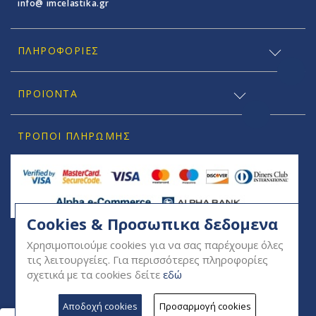
info@ imcelastika.gr
ΠΛΗΡΟΦΟΡΊΕΣ
ΠΡΟΪΟΝΤΑ
ΤΡΌΠΟΙ ΠΛΗΡΩΜΉΣ
Cookies & Προσωπικα δεδομενα
SOCIAL
Χρησιμοποιούμε cookies για να σας παρέχουμε όλες
τις λειτουργείες. Για περισσότερες πληροφορίες
σχετικά με τα cookies δείτε
εδώ
Αποδοχή cookies
Προσαρμογή cookies