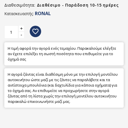
Διαθεσιμότητα:
Διαθέσιμο - Παράδοση 10-15 ημέρες
RONAL
Κατασκευαστής:
+
favorite_border
-
Η τιμή αφορά την αγορά ενός τεμαχίου. Παρακαλούμε ελέγξτε
αν έχετε επιλέξει τη σωστή ποσότητα που επιθυμείτε για το
όχημά σας
Η αγορά ζάντας είναι διαθέσιμη μόνο με την επιλογή μοντέλου
αυτοκινήτου ώστε μαζί με τις ζάντες να παραλάβετε και τα
αντίστοιχα μπουλόνια (και δαχτυλίδια για κάποια οχήματα) για
το όχημά σας. Αν επιθυμείτε να προχωρήσετε στην αγορά
ζάντας από τη λίστα χωρίς την επιλογή μοντέλου αυτοκινήτου
παρακαλώ επικοινωνήστε μαζί μας.