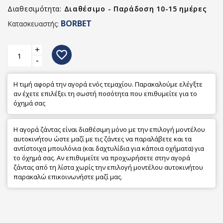
Διαθεσιμότητα:
Διαθέσιμο - Παράδοση 10-15 ημέρες
BORBET
Κατασκευαστής:
+
favorite_border
-
Η τιμή αφορά την αγορά ενός τεμαχίου. Παρακαλούμε ελέγξτε
αν έχετε επιλέξει τη σωστή ποσότητα που επιθυμείτε για το
όχημά σας
Η αγορά ζάντας είναι διαθέσιμη μόνο με την επιλογή μοντέλου
αυτοκινήτου ώστε μαζί με τις ζάντες να παραλάβετε και τα
αντίστοιχα μπουλόνια (και δαχτυλίδια για κάποια οχήματα) για
το όχημά σας. Αν επιθυμείτε να προχωρήσετε στην αγορά
ζάντας από τη λίστα χωρίς την επιλογή μοντέλου αυτοκινήτου
παρακαλώ επικοινωνήστε μαζί μας.