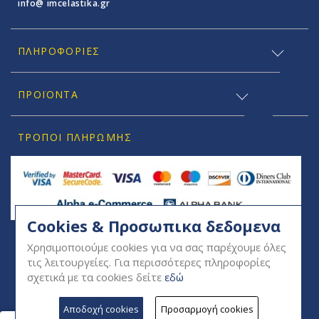
info@ imcelastika.gr
ΠΛΗΡΟΦΟΡΊΕΣ
ΠΡΟΪΟΝΤΑ
ΤΡΌΠΟΙ ΠΛΗΡΩΜΉΣ
Cookies & Προσωπικα δεδομενα
SOCIAL
Χρησιμοποιούμε cookies για να σας παρέχουμε όλες
τις λειτουργείες. Για περισσότερες πληροφορίες
σχετικά με τα cookies δείτε
εδώ
Αποδοχή cookies
Προσαρμογή cookies