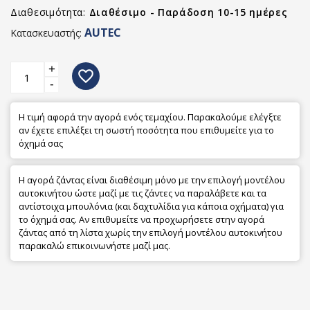
Διαθεσιμότητα:
Διαθέσιμο - Παράδοση 10-15 ημέρες
AUTEC
Κατασκευαστής:
+
favorite_border
-
Η τιμή αφορά την αγορά ενός τεμαχίου. Παρακαλούμε ελέγξτε
αν έχετε επιλέξει τη σωστή ποσότητα που επιθυμείτε για το
όχημά σας
Η αγορά ζάντας είναι διαθέσιμη μόνο με την επιλογή μοντέλου
αυτοκινήτου ώστε μαζί με τις ζάντες να παραλάβετε και τα
αντίστοιχα μπουλόνια (και δαχτυλίδια για κάποια οχήματα) για
το όχημά σας. Αν επιθυμείτε να προχωρήσετε στην αγορά
ζάντας από τη λίστα χωρίς την επιλογή μοντέλου αυτοκινήτου
παρακαλώ επικοινωνήστε μαζί μας.