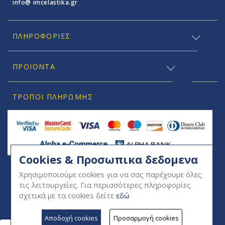
info@ imcelastika.gr
ΠΛΗΡΟΦΟΡΊΕΣ
ΠΡΟΪΟΝΤΑ
ΤΡΌΠΟΙ ΠΛΗΡΩΜΉΣ
Cookies & Προσωπικα δεδομενα
SOCIAL
Χρησιμοποιούμε cookies για να σας παρέχουμε όλες
τις λειτουργείες. Για περισσότερες πληροφορίες
σχετικά με τα cookies δείτε
εδώ
Αποδοχή cookies
Προσαρμογή cookies