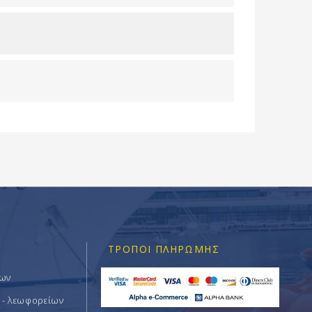
ΤΡΌΠΟΙ ΠΛΗΡΩΜΉΣ
των
 - λεωφορείων