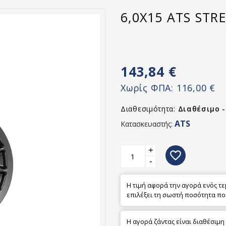
6,0X15 ATS STR
143,84 €
Χωρίς ΦΠΑ:
116,00 €
Διαθεσιμότητα:
Διαθέσιμο 
ATS
Κατασκευαστής:
+
favorite_border
-
Η τιμή αφορά την αγορά ενός τ
επιλέξει τη σωστή ποσότητα πο
Η αγορά ζάντας είναι διαθέσιμη