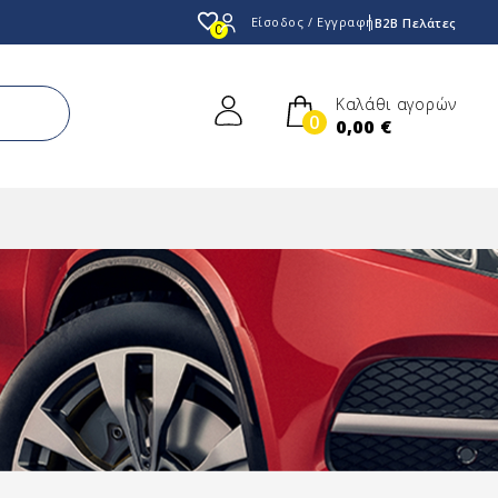
favorite_border
Είσοδος / Εγγραφή
B2B Πελάτες
0
Καλάθι αγορών
0
0,00 €