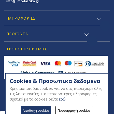
info@ imcelastika.gr
ΠΛΗΡΟΦΟΡΊΕΣ
ΠΡΟΪΟΝΤΑ
ΤΡΌΠΟΙ ΠΛΗΡΩΜΉΣ
Cookies & Προσωπικα δεδομενα
SOCIAL
Χρησιμοποιούμε cookies για να σας παρέχουμε όλες
τις λειτουργείες. Για περισσότερες πληροφορίες
σχετικά με τα cookies δείτε
εδώ
Αποδοχή cookies
Προσαρμογή cookies