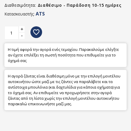
Διαθεσιμότητα:
Διαθέσιμο - Παράδοση 10-15 ημέρες
ATS
Κατασκευαστής:
+
favorite_border
-
Η τιμή αφορά την αγορά ενός τεμαχίου. Παρακαλούμε ελέγξτε
αν έχετε επιλέξει τη σωστή ποσότητα που επιθυμείτε για το
όχημά σας
Η αγορά ζάντας είναι διαθέσιμη μόνο με την επιλογή μοντέλου
αυτοκινήτου ώστε μαζί με τις ζάντες να παραλάβετε και τα
αντίστοιχα μπουλόνια (και δαχτυλίδια για κάποια οχήματα) για
το όχημά σας. Αν επιθυμείτε να προχωρήσετε στην αγορά
ζάντας από τη λίστα χωρίς την επιλογή μοντέλου αυτοκινήτου
παρακαλώ επικοινωνήστε μαζί μας.