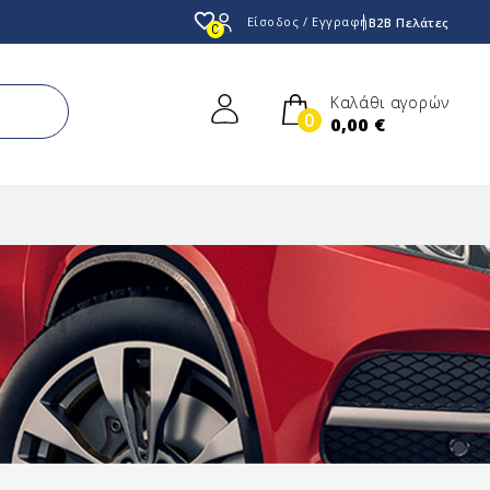
favorite_border
Είσοδος / Εγγραφή
B2B Πελάτες
0
Καλάθι αγορών
0
0,00 €