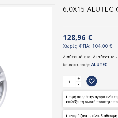
6,0X15 ALUTEC 
128,96 €
Χωρίς ΦΠΑ:
104,00 €
Διαθεσιμότητα:
Διαθέσιμο 
ALUTEC
Κατασκευαστής:
+
favorite_border
-
Η τιμή αφορά την αγορά ενός τ
επιλέξει τη σωστή ποσότητα πο
Η αγορά ζάντας είναι διαθέσιμη