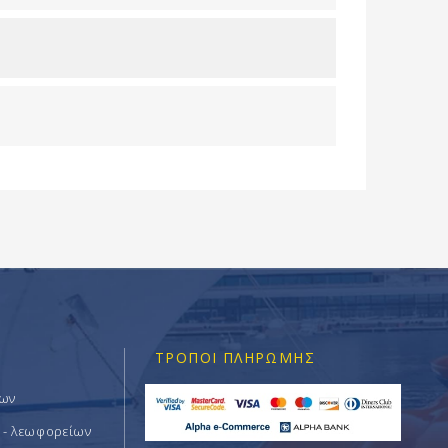
ΤΡΌΠΟΙ ΠΛΗΡΩΜΉΣ
των
 - λεωφορείων