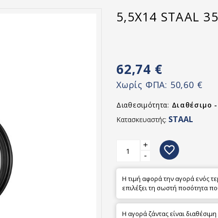
5,5X14 STAAL 35
62,74 €
Χωρίς ΦΠΑ:
50,60 €
Διαθεσιμότητα:
Διαθέσιμο 
STAAL
Κατασκευαστής:
+
favorite_border
-
Η τιμή αφορά την αγορά ενός τ
επιλέξει τη σωστή ποσότητα πο
Η αγορά ζάντας είναι διαθέσιμη