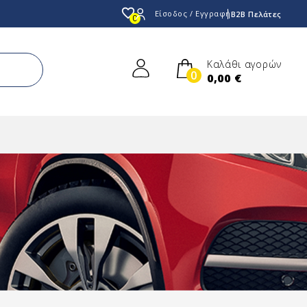
favorite_border
Είσοδος / Εγγραφή
B2B Πελάτες
0
Καλάθι αγορών
0
0,00 €