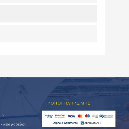
ΤΡΌΠΟΙ ΠΛΗΡΩΜΉΣ
των
 - λεωφορείων