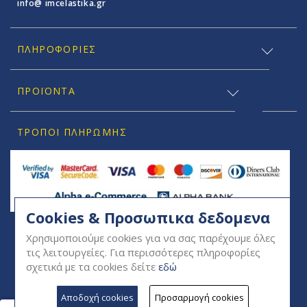
info@ imcelastika.gr
ΠΛΗΡΟΦΟΡΊΕΣ
ΠΡΟΪΟΝΤΑ
ΤΡΌΠΟΙ ΠΛΗΡΩΜΉΣ
Cookies & Προσωπικα δεδομενα
SOCIAL
Χρησιμοποιούμε cookies για να σας παρέχουμε όλες
τις λειτουργείες. Για περισσότερες πληροφορίες
σχετικά με τα cookies δείτε
εδώ
Αποδοχή cookies
Προσαρμογή cookies