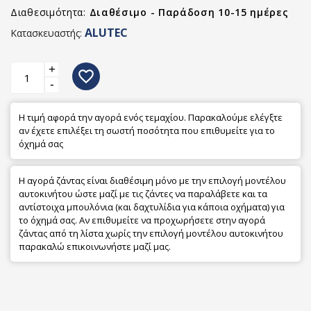
Διαθεσιμότητα:
Διαθέσιμο - Παράδοση 10-15 ημέρες
ALUTEC
Κατασκευαστής:
+
favorite_border
-
Η τιμή αφορά την αγορά ενός τεμαχίου. Παρακαλούμε ελέγξτε
αν έχετε επιλέξει τη σωστή ποσότητα που επιθυμείτε για το
όχημά σας
Η αγορά ζάντας είναι διαθέσιμη μόνο με την επιλογή μοντέλου
αυτοκινήτου ώστε μαζί με τις ζάντες να παραλάβετε και τα
αντίστοιχα μπουλόνια (και δαχτυλίδια για κάποια οχήματα) για
το όχημά σας. Αν επιθυμείτε να προχωρήσετε στην αγορά
ζάντας από τη λίστα χωρίς την επιλογή μοντέλου αυτοκινήτου
παρακαλώ επικοινωνήστε μαζί μας.