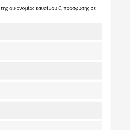
κτης οικονοµίας καυσίµου C, πρόσφυσης σε