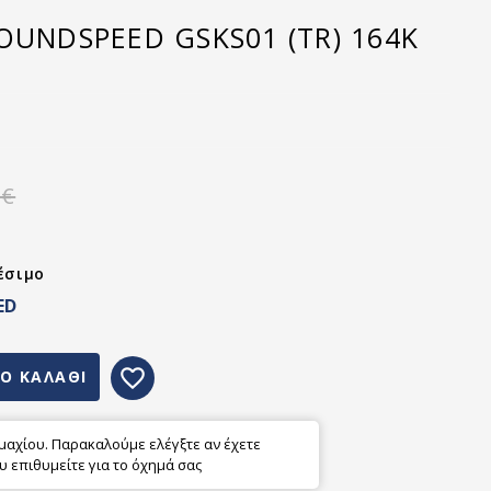
OUNDSPEED GSKS01 (TR) 164K
 €
έσιμο
ED
favorite_border
Ο ΚΑΛΑΘΙ
εμαχίου. Παρακαλούμε ελέγξτε αν έχετε
υ επιθυμείτε για το όχημά σας