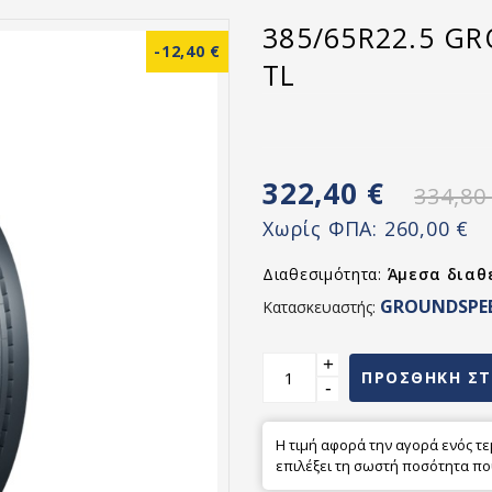
385/65R22.5 GR
-12,40 €
TL
322,40 €
334,80
Χωρίς ΦΠΑ:
260,00 €
Διαθεσιμότητα:
Άμεσα διαθ
GROUNDSPE
Κατασκευαστής:
+
ΠΡΟΣΘΗΚΗ ΣΤ
-
Η τιμή αφορά την αγορά ενός τ
επιλέξει τη σωστή ποσότητα πο