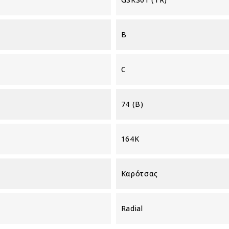
B
C
74 (B)
164K
Καρότσας
Radial