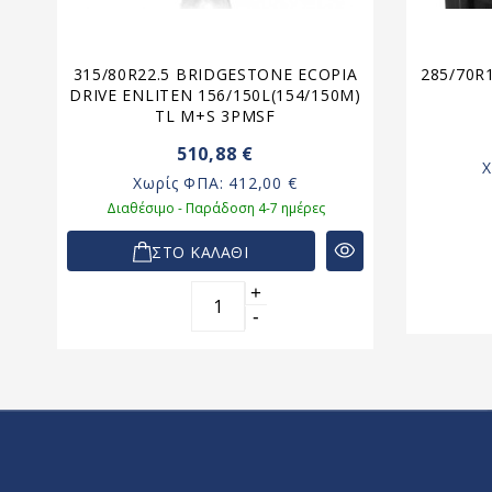
)
315/80R22.5 BRIDGESTONE ECOPIA
285/70R
DRIVE ENLITEN 156/150L(154/150M)
TL M+S 3PMSF
510,88 €
Χωρίς ΦΠΑ:
412,00 €
Διαθέσιμο - Παράδοση 4-7 ημέρες
ΣΤΟ ΚΑΛΑΘΙ
+
-