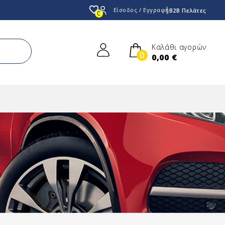
favorite_border
Είσοδος / Εγγραφή
B2B Πελάτες
0
Καλάθι αγορών
0
0,00 €