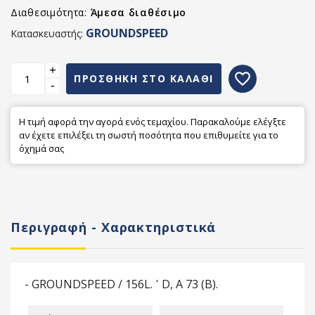
Διαθεσιμότητα:
Άμεσα διαθέσιμο
GROUNDSPEED
Κατασκευαστής:
+
favorite_border
ΠΡΟΣΘΗΚΗ ΣΤΟ ΚΑΛΑΘΙ
-
Η τιμή αφορά την αγορά ενός τεμαχίου. Παρακαλούμε ελέγξτε
αν έχετε επιλέξει τη σωστή ποσότητα που επιθυμείτε για το
όχημά σας
Περιγραφή - Χαρακτηριστικά
- GROUNDSPEED / 156L. ߵ D, A 73 (B).